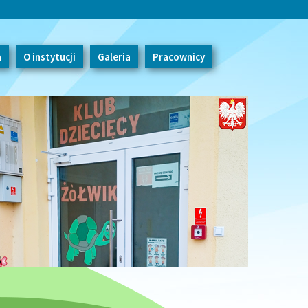
a
O instytucji
Galeria
Pracownicy