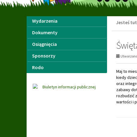
Menu
Wydarzenia
Jesteś tut
Dokumenty
Święt
Osiągnięcia
Sponsorzy
Utworzono 
Rodo
Maj to mies
kiedy dzie
oraz integ
zabawy dot
rozbudzić z
wartości i