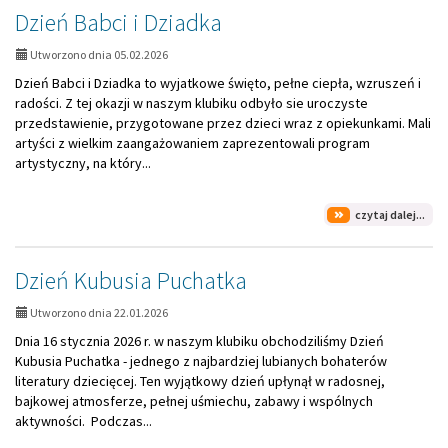
Piz
Dzień Babci i Dziadka
Utworzono dnia 05.02.2026
Dzień Babci i Dziadka to wyjatkowe święto, pełne ciepła, wzruszeń i
radości. Z tej okazji w naszym klubiku odbyło sie uroczyste
przedstawienie, przygotowane przez dzieci wraz z opiekunkami. Mali
artyści z wielkim zaangażowaniem zaprezentowali program
artystyczny, na który...
na
czytaj dalej...
tem
Dzi
Bab
Dzień Kubusia Puchatka
i
Dzi
Utworzono dnia 22.01.2026
Dnia 16 stycznia 2026 r. w naszym klubiku obchodziliśmy Dzień
Kubusia Puchatka - jednego z najbardziej lubianych bohaterów
literatury dziecięcej. Ten wyjątkowy dzień upłynął w radosnej,
bajkowej atmosferze, pełnej uśmiechu, zabawy i wspólnych
aktywności. Podczas...