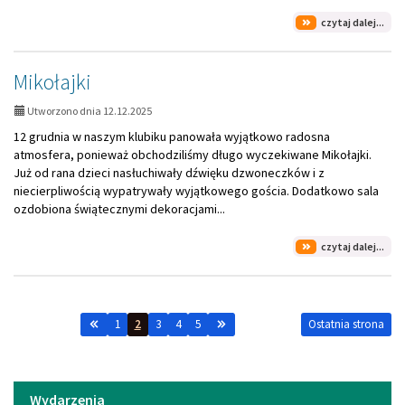
na
czytaj dalej...
tem
Dzi
Kub
Mikołajki
Puc
Utworzono dnia 12.12.2025
12 grudnia w naszym klubiku panowała wyjątkowo radosna
atmosfera, ponieważ obchodziliśmy długo wyczekiwane Mikołajki.
Już od rana dzieci nasłuchiwały dźwięku dzwoneczków i z
niecierpliwością wypatrywały wyjątkowego gościa. Dodatkowo sala
ozdobiona świątecznymi dekoracjami...
na
czytaj dalej...
tem
Mik
1
2
3
4
5
Ostatnia strona
Menu
Wydarzenia