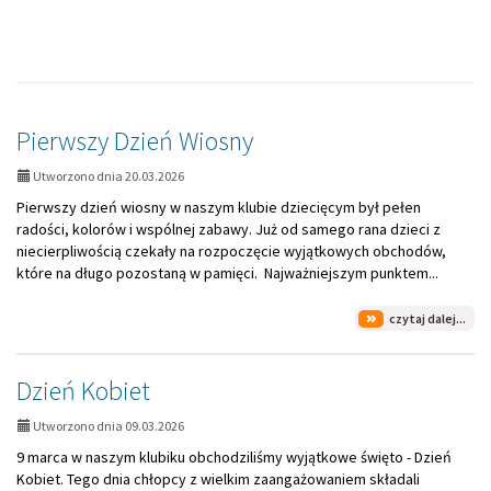
Strona
główna
AKTUALNOŚCI,
Pierwszy Dzień Wiosny
strona
Utworzono dnia 20.03.2026
2:
Pierwszy dzień wiosny w naszym klubie dziecięcym był pełen
radości, kolorów i wspólnej zabawy. Już od samego rana dzieci z
niecierpliwością czekały na rozpoczęcie wyjątkowych obchodów,
które na długo pozostaną w pamięci. Najważniejszym punktem...
na
czytaj dalej...
tem
Pie
Dzi
Dzień Kobiet
Wio
Utworzono dnia 09.03.2026
9 marca w naszym klubiku obchodziliśmy wyjątkowe święto - Dzień
Kobiet. Tego dnia chłopcy z wielkim zaangażowaniem składali