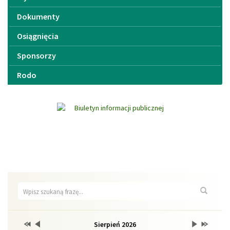
Dokumenty
Osiągnięcia
Sponsorzy
Rodo
Wyszukiwarka
Wyszuk
Przestaw
Przestaw
Lista
Brak
Przestaw
Przestaw
Sierpień 2026
Kalendarz