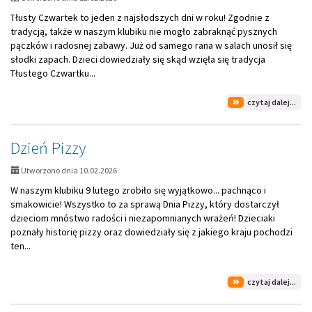
Tłusty Czwartek to jeden z najsłodszych dni w roku! Zgodnie z
tradycją, także w naszym klubiku nie mogło zabraknąć pysznych
pączków i radosnej zabawy. Już od samego rana w salach unosił się
słodki zapach. Dzieci dowiedziały się skąd wzięła się tradycja
Tłustego Czwartku...
na
czytaj dalej...
tem
Tłu
Czw
Dzień Pizzy
Utworzono dnia 10.02.2026
W naszym klubiku 9 lutego zrobiło się wyjątkowo... pachnąco i
smakowicie! Wszystko to za sprawą Dnia Pizzy, który dostarczył
dzieciom mnóstwo radości i niezapomnianych wrażeń! Dzieciaki
poznały historię pizzy oraz dowiedziały się z jakiego kraju pochodzi
ten...
na
czytaj dalej...
tem
Dzi