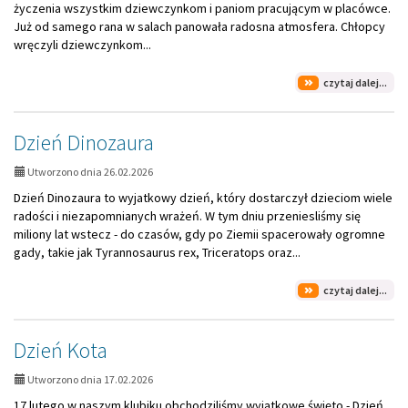
życzenia wszystkim dziewczynkom i paniom pracującym w placówce.
Już od samego rana w salach panowała radosna atmosfera. Chłopcy
wręczyli dziewczynkom...
na
czytaj dalej...
tem
Dzi
Kob
Dzień Dinozaura
Utworzono dnia 26.02.2026
Dzień Dinozaura to wyjatkowy dzień, który dostarczył dzieciom wiele
radości i niezapomnianych wrażeń. W tym dniu przeniesliśmy się
miliony lat wstecz - do czasów, gdy po Ziemii spacerowały ogromne
gady, takie jak Tyrannosaurus rex, Triceratops oraz...
na
czytaj dalej...
tem
Dzi
Din
Dzień Kota
Utworzono dnia 17.02.2026
17 lutego w naszym klubiku obchodziliśmy wyjątkowe święto - Dzień