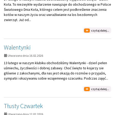
Kota. To niezwykłe wydarzenie nawiązuje do obchodzonego w Polsce
Światowego Dnia Kota, którego celem jest podkreślenie znaczenia
kotów w naszym życiu oraz uwrażliwianie na los bezdomnych
zwierząt. Już od...
na
czytaj dalej...
tem
Dzi
Kot
Walentynki
Utworzono dnia 16.02.2026
13 lutego w naszym klubiku obchodziliśmy Walentynki - dzień pełen
uśmiechu, życzliwości i dobrej zabawy. Choć święto to kojarzy sie
głównie z zakochanymi, dla nas jest okazją do rozmów o przyjaźni,
sympatii i okazywaniu sobie wzajemnego szacunku. Podczas zajęć...
na
czytaj dalej...
tem
Wal
Tłusty Czwartek
Utworzono dnia 12.02.2026